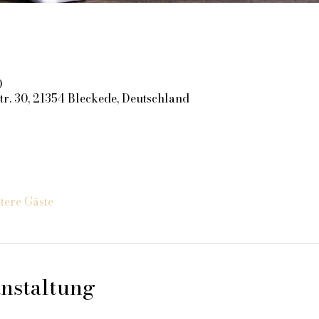
0
r. 30, 21354 Bleckede, Deutschland
tere Gäste
nstaltung