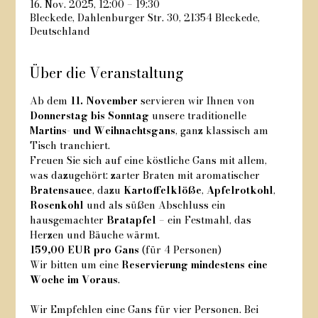
16. Nov. 2025, 12:00 – 19:30
Bleckede, Dahlenburger Str. 30, 21354 Bleckede,
Deutschland
Über die Veranstaltung
Ab dem 
11. November
 servieren wir Ihnen von 
Donnerstag bis Sonntag
 unsere traditionelle 
Martins- und Weihnachtsgans
, ganz klassisch am 
Tisch tranchiert.
Freuen Sie sich auf eine köstliche Gans mit allem, 
was dazugehört: zarter Braten mit aromatischer 
Bratensauce
, dazu 
Kartoffelklöße
, 
Apfelrotkohl
, 
Rosenkohl
 und als süßen Abschluss ein 
hausgemachter 
Bratapfel
 – ein Festmahl, das 
Herzen und Bäuche wärmt.
159,00 EUR pro Gans
 (für 4 Personen)
Wir bitten um eine 
Reservierung mindestens eine 
Woche im Voraus
. 
Wir Empfehlen eine Gans für vier Personen. Bei 