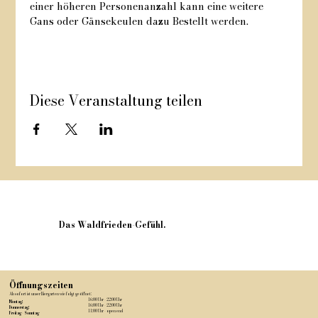
einer höheren Personenanzahl kann eine weitere 
Gans oder Gänsekeulen dazu Bestellt werden. 
Diese Veranstaltung teilen
Das Waldfrieden-Gefühl.
Öffnungszeiten
Ab sofort ist unser Biergarten wie folgt geöffnet:
16:00 Uhr - 22:00 Uhr
Montag:
16:00 Uhr - 22
:00 Uhr
Donnerstag:
11:00 Uhr - open end
Freitag -
Sonntag